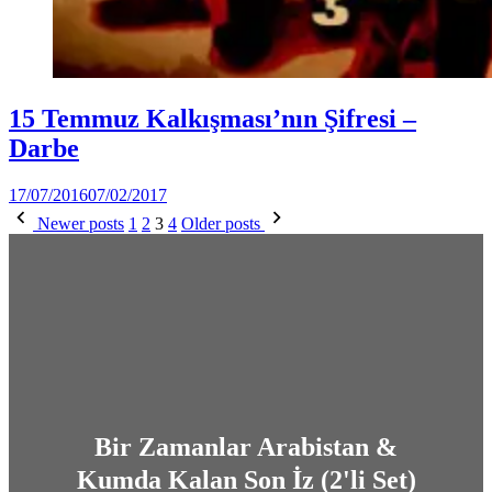
Posted
Soru-
15 Temmuz Kalkışması’nın Şifresi –
in
Cevap
Darbe
by
17/07/2016
07/02/2017
Yazı
Ahmet
Newer posts
1
2
3
4
Older posts
Yozgat
sayfalaması
Bir Zamanlar Arabistan &
Kumda Kalan Son İz (2'li Set)