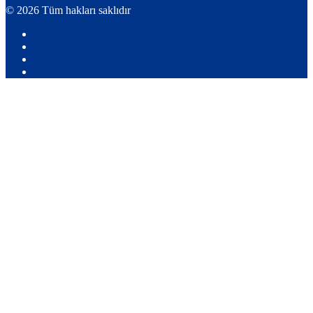
© 2026 Tüm hakları saklıdır
Youtube
X:
Ahmet
Facebook
Yozgat
Instagram