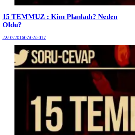
Posted
Türkiye
15 TEMMUZ : Kim Planladı? Neden
in
(Video)
Oldu?
by
22/07/2016
07/02/2017
DerinDunya