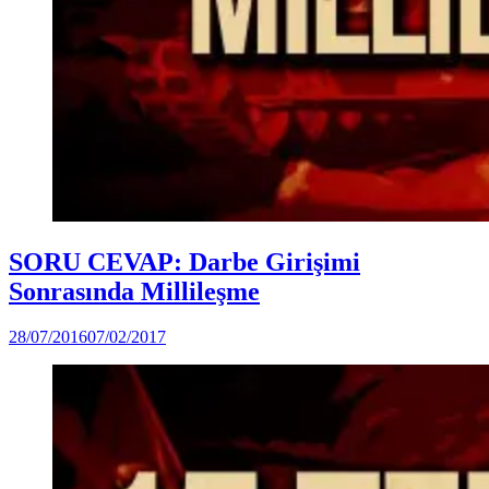
Posted
Soru-
SORU CEVAP: Darbe Girişimi
in
Cevap
Sonrasında Millileşme
by
28/07/2016
07/02/2017
Ahmet
Yozgat