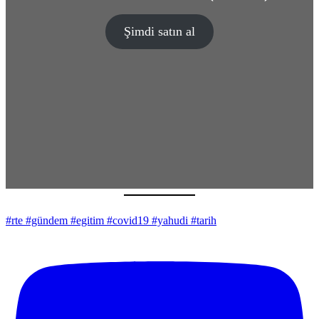
Şimdi satın al
#rte #gündem #egitim #covid19 #yahudi #tarih