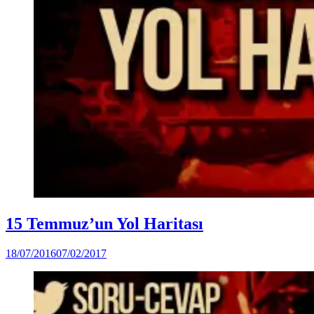
Posted
Soru-
15 Temmuz’un Yol Haritası
in
Cevap
by
18/07/2016
07/02/2017
Ahmet
Yozgat