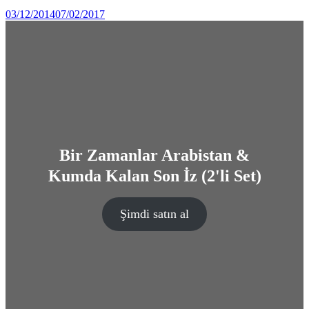
by
03/12/2014
07/02/2017
Ahmet
Yozgat
Bir Zamanlar Arabistan &
Kumda Kalan Son İz (2'li Set)
Şimdi satın al