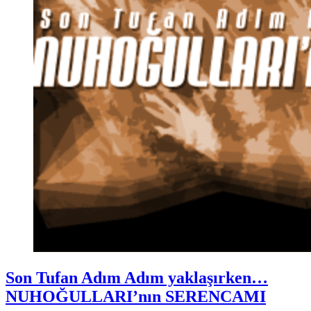
Posted
Dünya
Son Tufan Adım Adım yaklaşırken…
,
in
Türkiye
NUHOĞULLARI’nın SERENCAMI