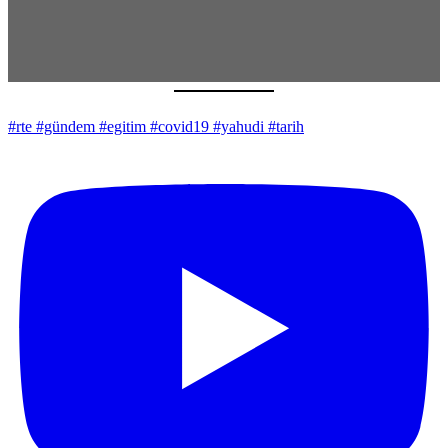
#rte #gündem #egitim #covid19 #yahudi #tarih