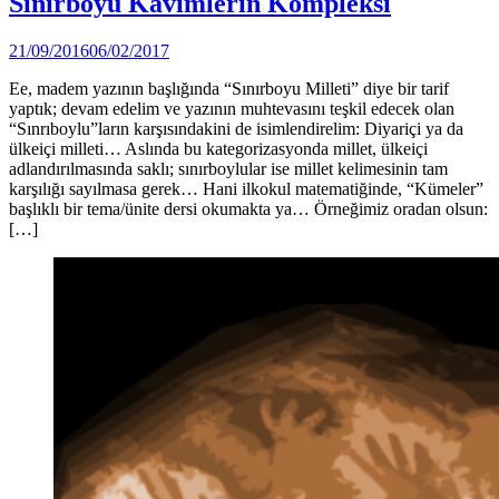
Sınırboyu Kavimlerin Kompleksi
in
by
21/09/2016
06/02/2017
Ahmet
Ee, madem yazının başlığında “Sınırboyu Milleti” diye bir tarif
Yozgat
yaptık; devam edelim ve yazının muhtevasını teşkil edecek olan
“Sınrıboylu”ların karşısındakini de isimlendirelim: Diyariçi ya da
ülkeiçi milleti… Aslında bu kategorizasyonda millet, ülkeiçi
adlandırılmasında saklı; sınırboylular ise millet kelimesinin tam
karşılığı sayılmasa gerek… Hani ilkokul matematiğinde, “Kümeler”
başlıklı bir tema/ünite dersi okumakta ya… Örneğimiz oradan olsun:
[…]