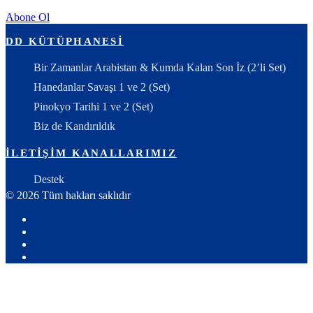
Abone Ol
DD KÜTÜPHANESI
Bir Zamanlar Arabistan & Kumda Kalan Son İz (2’li Set)
Hanedanlar Savaşı 1 ve 2 (Set)
Pinokyo Tarihi 1 ve 2 (Set)
Biz de Kandırıldık
İLETIŞIM KANALLARIMIZ
Destek
© 2026 Tüm hakları saklıdır
Youtube
X:
Ahmet
Facebook
Yozgat
Instagram