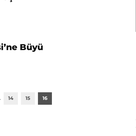
si’ne Büyü
…
14
15
16