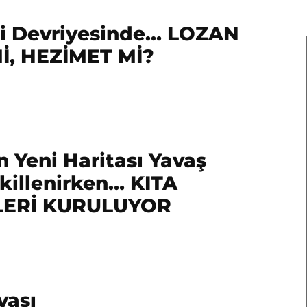
-i Devriyesinde… LOZAN
İ, HEZİMET Mİ?
 Yeni Haritası Yavaş
killenirken… KITA
LERİ KURULUYOR
vaşı