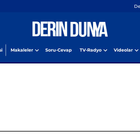
De
i
Makaleler
Soru-Cevap
TV-Radyo
Videolar
Open
Open
O
dropdown
dropdown
d
menu
menu
m