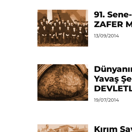
91. Sene
ZAFER M
by
13/09/2014
Ahmet
Yozgat
Dünyanın
Yavaş Şe
DEVLET
by
19/07/2014
Ahmet
Yozgat
Kırım Sa