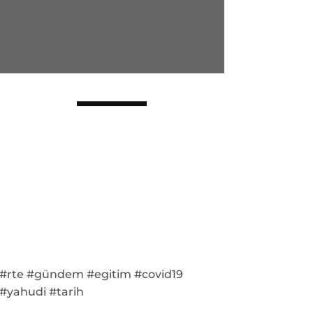
#rte #gündem #egitim #covid19
#yahudi #tarih