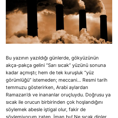
Bu yazının yazıldığı günlerde, gökyüzünün
akça-pakça gelini “Sarı sıcak” yüzünü sonuna
kadar açmıştı; hem de tek kuruşluk “yüz
görümlüğü” istemeden; meccani… Resmi tarih
temmuzu gösterirken, Arabi aylardan
Ramazan’dı ve inananlar oruçluydu. Doğrusu ya
sıcak ile orucun birbirinden çok hoşlandığını
söylemek abesle iştigal olur, fakir de
söylemiyorum zaten. İman bu! Ne sıcak dinler,