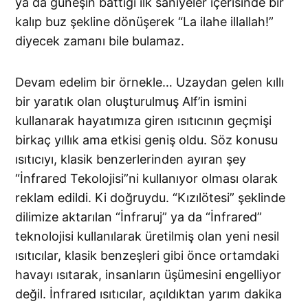
ya da güneşin battığı ilk saniyeler içerisinde bir
kalıp buz şekline dönüşerek “La ilahe illallah!”
diyecek zamanı bile bulamaz.
Devam edelim bir örnekle… Uzaydan gelen kıllı
bir yaratık olan oluşturulmuş Alf’in ismini
kullanarak hayatımıza giren ısıtıcının geçmişi
birkaç yıllık ama etkisi geniş oldu. Söz konusu
ısıtıcıyı, klasik benzerlerinden ayıran şey
“İnfrared Tekolojisi”ni kullanıyor olması olarak
reklam edildi. Ki doğruydu. “Kızılötesi” şeklinde
dilimize aktarılan “İnfraruj” ya da “İnfrared”
teknolojisi kullanılarak üretilmiş olan yeni nesil
ısıtıcılar, klasik benzeşleri gibi önce ortamdaki
havayı ısıtarak, insanların üşümesini engelliyor
değil. İnfrared ısıtıcılar, açıldıktan yarım dakika