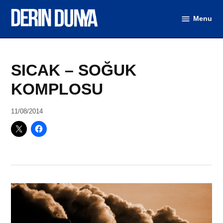
Skip
Menu
to
DerinDunya
content
Posted
Dünya
,
SICAK – SOĞUK
in
Türkiye
KOMPLOSU
by
11/08/2014
Ahmet
Yozgat