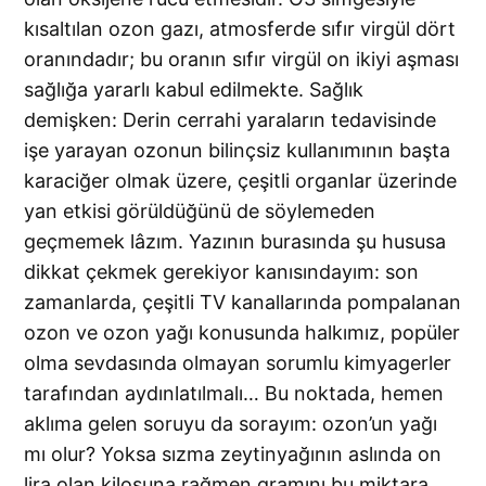
kısaltılan ozon gazı, atmosferde sıfır virgül dört
oranındadır; bu oranın sıfır virgül on ikiyi aşması
sağlığa yararlı kabul edilmekte. Sağlık
demişken: Derin cerrahi yaraların tedavisinde
işe yarayan ozonun bilinçsiz kullanımının başta
karaciğer olmak üzere, çeşitli organlar üzerinde
yan etkisi görüldüğünü de söylemeden
geçmemek lâzım. Yazının burasında şu hususa
dikkat çekmek gerekiyor kanısındayım: son
zamanlarda, çeşitli TV kanallarında pompalanan
ozon ve ozon yağı konusunda halkımız, popüler
olma sevdasında olmayan sorumlu kimyagerler
tarafından aydınlatılmalı… Bu noktada, hemen
aklıma gelen soruyu da sorayım: ozon’un yağı
mı olur? Yoksa sızma zeytinyağının aslında on
lira olan kilosuna rağmen gramını bu miktara