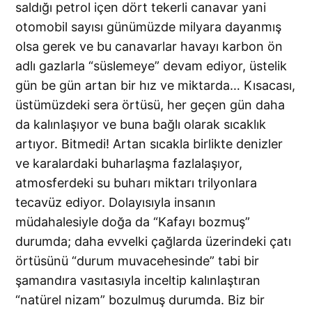
saldığı petrol içen dört tekerli canavar yani
otomobil sayısı günümüzde milyara dayanmış
olsa gerek ve bu canavarlar havayı karbon ön
adlı gazlarla “süslemeye” devam ediyor, üstelik
gün be gün artan bir hız ve miktarda… Kısacası,
üstümüzdeki sera örtüsü, her geçen gün daha
da kalınlaşıyor ve buna bağlı olarak sıcaklık
artıyor. Bitmedi! Artan sıcakla birlikte denizler
ve karalardaki buharlaşma fazlalaşıyor,
atmosferdeki su buharı miktarı trilyonlara
tecavüz ediyor. Dolayısıyla insanın
müdahalesiyle doğa da “Kafayı bozmuş”
durumda; daha evvelki çağlarda üzerindeki çatı
örtüsünü “durum muvacehesinde” tabi bir
şamandıra vasıtasıyla inceltip kalınlaştıran
“natürel nizam” bozulmuş durumda. Biz bir