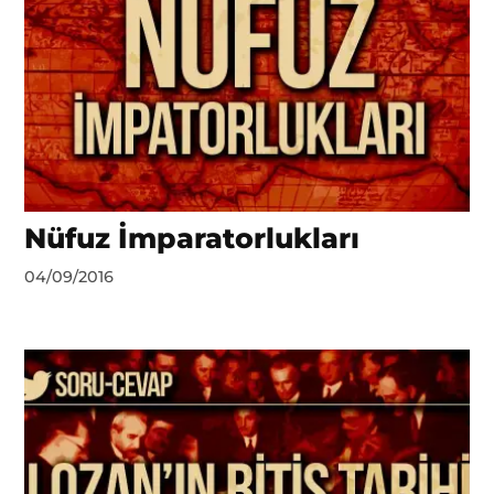
Nüfuz İmparatorlukları
by
04/09/2016
DerinDunya