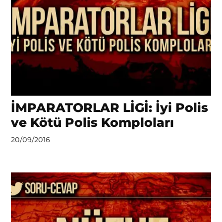
İMPARATORLAR LİGİ: İyi Polis
ve Kötü Polis Komploları
by
20/09/2016
DerinDunya