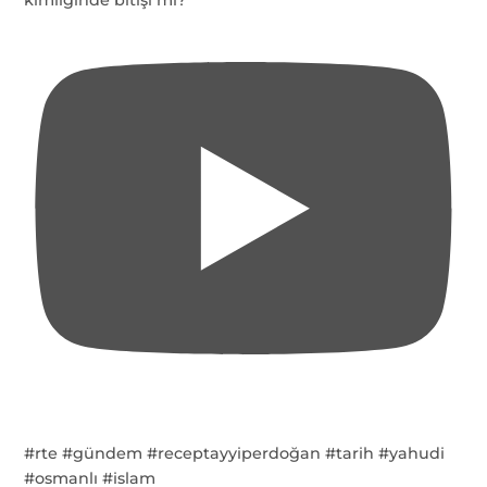
kimliğinde bitişi mi?
#rte #gündem #receptayyiperdoğan #tarih #yahudi
#osmanlı #islam