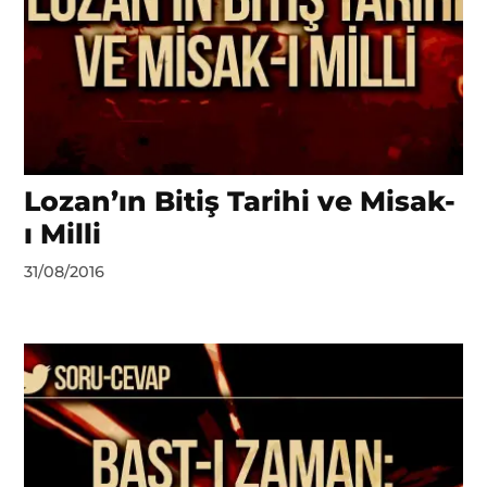
Lozan’ın Bitiş Tarihi ve Misak-
ı Milli
by
31/08/2016
Ahmet
Yozgat