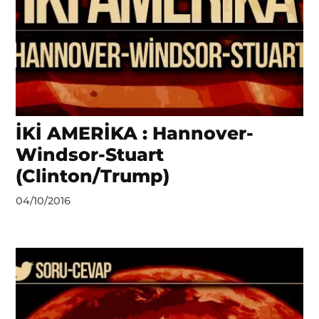
İKİ AMERİKA : Hannover-
Windsor-Stuart
(Clinton/Trump)
by
04/10/2016
DerinDunya