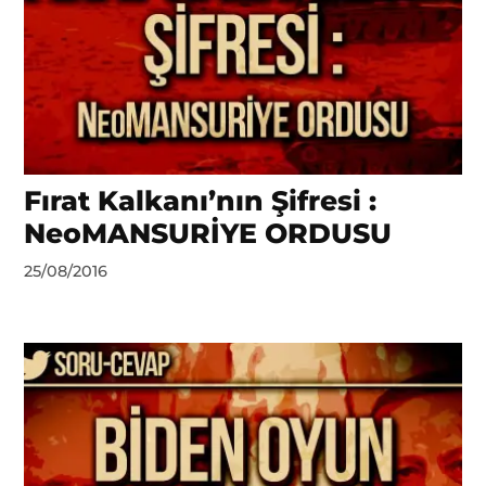
Fırat Kalkanı’nın Şifresi :
NeoMANSURİYE ORDUSU
by
25/08/2016
Ahmet
Yozgat