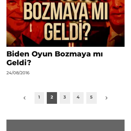
Biden Oyun Bozmaya mı
Geldi?
by
24/08/2016
Ahmet
Yozgat
Yazı
1
2
3
4
5
sayfalaması