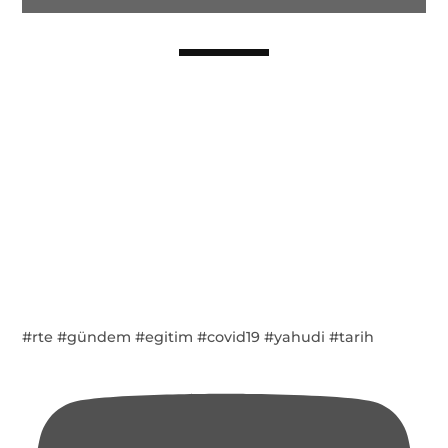
#rte #gündem #egitim #covid19 #yahudi #tarih