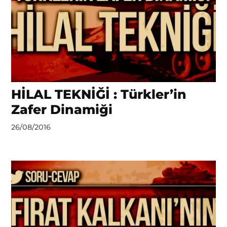
HİLAL TEKNİĞİ : Türkler’in
Zafer Dinamiği
by
26/08/2016
Ahmet
Yozgat