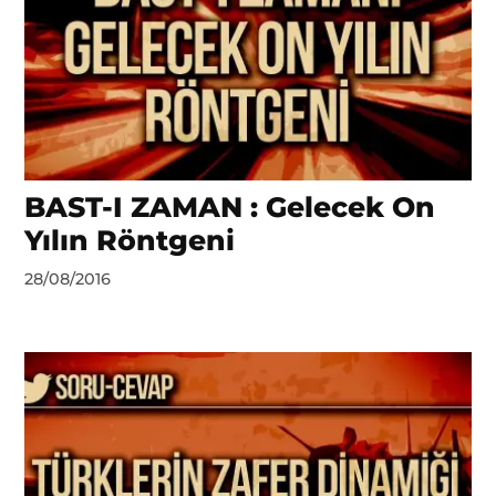
BAST-I ZAMAN : Gelecek On
Yılın Röntgeni
by
28/08/2016
Ahmet
Yozgat