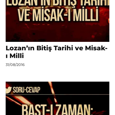
Lozan’ın Bitiş Tarihi ve Misak-
ı Milli
by
31/08/2016
Ahmet
Yozgat